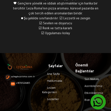
🖤 Gençlere yönelik ve iddialı atıştırmalıklar için harika bir
tercihtir. Leza Roma’nın pizza aroması, küresel pazarda en
çok tercih edilen aromalardan biridir.
■ Şu şekilde sınıflandırılır: ☑ Lezzetli ve zengin
☑ Sevilen ve doyurucu
☑ Renk ve tatta kararlı
☑ Uygulaması kolay
Önemli
Sayfalar
Bağlantılar
Ana Sayfa
sales@lezaroma.com.tr
Son Makale
Hakkımızda
+90561224465
Acentelerimiz
Lezzet
Kategorileri
Etkinliklerimiz
Lezzetler
Bize Ulaşın