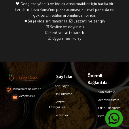
🖤 Gençlere yönelik ve iddialı atıştırmalıklar için harika bir
tercihtir. Leza Roma’nın pizza aroması, küresel pazarda en
çok tercih edilen aromalardan biridir.
■ Şu şekilde sınıflandırılır: ☑ Lezzetli ve zengin
☑ Sevilen ve doyurucu
☑ Renk ve tatta kararlı
☑ Uygulaması kolay
Önemli
Sayfalar
Bağlantılar
Ana Sayfa
sales@lezaroma.com.tr
Son Makale
Hakkımızda
+90561224465
Acentelerimiz
Lezzet
Kategorileri
Etkinliklerimiz
Lezzetler
Bize Ulaşın