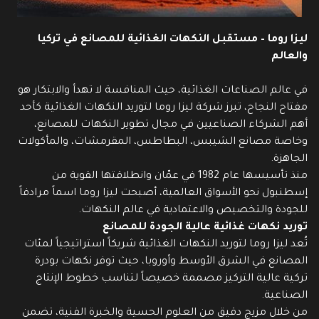
ليزا روما – مستقبل النكهات الغذائية للمصانع في تركيا
والعالم
في عالم الصناعات الغذائية، حيث المنافسة لا تهدأ والابتكار هو
مفتاح النجاح، تبرز شركة ليزا روما لتوريد النكهات الغذائية كأحد
أهم الشركاء الصناعيين في مجال تطوير النكهات للمصانع،
وخاصة مصانع الشيبس، البطاطس، المقرمشات، والمأكولات
الجاهزة.
منذ تأسيسها عام 1982 في عمّان وانطلاقتها القوية من
إسطنبول نحو الأسواق العالمية، أصبحت ليزا روما اسماً مرادفاً
للجودة والتخصيص والاعتمادية في عالم النكهات.
توريد نكهات غذائية عالية الجودة للمصانع
تُعد ليزا روما لتوريد النكهات الغذائية شريكاً استراتيجياً لمئات
المصانع في الشرق الأوسط وأوروبا، حيث توفر نكهات بودرة
تركية عالية التركيز مصممة خصيصاً لتناسب خطوط الإنتاج
الصناعية.
من خلال مزيج دقيق من العلوم الحسية والخبرة الفنية، تضمن