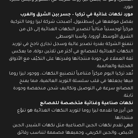
العميل، وهو ما يجعل ليزا روما شريكاً في التطوير وليس مجرد
مورد.
مورد نكهات غذائية في تركيا – جسر بين الشرق والغرب
بفضل موقعها في إسطنبول، أصبحت شركة ليزا روما التركية
مركزاً لوجستياً مثالياً لتصدير النكهات الغذائية إلى كل من
الشرق الأوسط، أوروبا، وآسيا الوسطى.
تتمتع الشركة بقدرة تصدير عالية وسجل تجاري ناجح في توريد
النكهات الغذائية للمصانع في أكثر من ثلاثين دولة، ما يعكس
ثقة العملاء في جودة منتجاتها وقدرتها على التكيّف مع الأذواق
المحلية والعالمية.
تُعد تركيا اليوم مركزاً متنامياً لتصنيع النكهات، ووجود ليزا روما
فيها يجعلها في قلب سلسلة التوريد العالمية، مما يمنح
المصانع سرعة في التوصيل وتكاليف شحن منخفضة وجودة
ثابتة.
نكهات صناعية وغذائية متخصصة للمصانع
من أبرز ما تقدمه ليزا روما لتوريد النكهات الغذائية هو تنوّع
منتجاتها.
فهي تقدم نكهات الجبن الصناعية مثل نكهات الشيدر، الجبن
الأبيض، والجبن الكريمي، وجميعها مصممة لتناسب رقائق