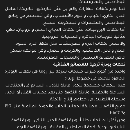
البطاطس والمقرمشات.
كما توفر نكهات البهارات والتوابل مثل الباربكيو، البابريكا، الفلفل
الحار، الكاري، الكباب، والثوم بالأعشاب، وهي تُستخدم في رقائق
البطاطس والمكسرات والبسكويت المملح.
أما نكهات البروتينات، مثل نكهات الدجاج، اللحم، والروبيان، فهي
مثالية للوجبات الجاهزة والمنتجات البروتينية.
ولا ننسى نكهات الذرة والمقرمشات مثل نكهة الذرة الحلوة،
الملح والخل، الكاتشب، والكريمة والبصل، وهي موجهة بشكل
خاص لمصانع الشيبس والمنتجات المقرمشة.
نكهات بودرة تركية للمصانع الغذائية
واحدة من أقوى ميزات منتجات شركة ليزا روما هي نكهات البودرة
الجاهزة للخلط في خطوط الإنتاج.
هذه النكهات مصممة لتكون قابلة للذوبان السريع في المنتجات
الساخنة والمقلية، وثابتة النكهة حتى بعد عمليات القلي أو الخبز،
وسهلة التطبيق في خطوط إنتاج الأتمتة.
جميع النكهات مطابقة لمعايير الحلال والجودة العالمية مثل ISO
وHACCP.
ومن أكثر المنتجات طلباً بودرة نكهة الجبن التركي، بودرة نكهة
الباربكيو، بودرة نكهة البطاطس المقلية، بودرة نكهة الثوم