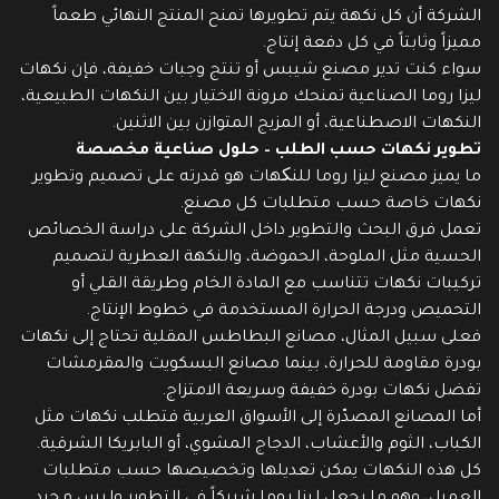
الشركة أن كل نكهة يتم تطويرها تمنح المنتج النهائي طعماً
مميزاً وثابتاً في كل دفعة إنتاج.
سواء كنت تدير مصنع شيبس أو تنتج وجبات خفيفة، فإن نكهات
ليزا روما الصناعية تمنحك مرونة الاختيار بين النكهات الطبيعية،
النكهات الاصطناعية، أو المزيج المتوازن بين الاثنين.
تطوير نكهات حسب الطلب – حلول صناعية مخصصة
ما يميز مصنع ليزا روما للنکهات هو قدرته على تصميم وتطوير
نكهات خاصة حسب متطلبات كل مصنع.
تعمل فرق البحث والتطوير داخل الشركة على دراسة الخصائص
الحسية مثل الملوحة، الحموضة، والنكهة العطرية لتصميم
تركيبات نكهات تتناسب مع المادة الخام وطريقة القلي أو
التحميص ودرجة الحرارة المستخدمة في خطوط الإنتاج.
فعلى سبيل المثال، مصانع البطاطس المقلية تحتاج إلى نكهات
بودرة مقاومة للحرارة، بينما مصانع البسكويت والمقرمشات
تفضل نكهات بودرة خفيفة وسريعة الامتزاج.
أما المصانع المصدّرة إلى الأسواق العربية فتطلب نكهات مثل
الكباب، الثوم والأعشاب، الدجاج المشوي، أو البابريكا الشرقية.
كل هذه النكهات يمكن تعديلها وتخصيصها حسب متطلبات