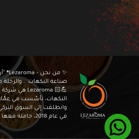
✨ من نح
💪🏻 Lezaroma 
وانطلقت إلى السوق الترك
في عام 2018، حاملة معها إرثً...