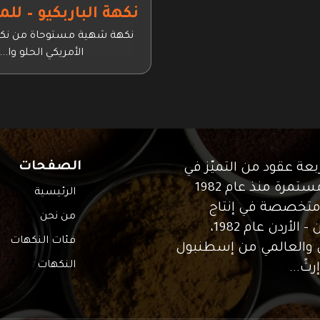
نكهة الباربكيو – ل
نكهة شهية مستوحاة من نكه
الأمريكي الحلو وا...
الصفحات
ن – Lezaroma® "أربعة عقود من التميّز في
صناعة النكهات... والرحلة مستمرة منذ عام 1982
الرئيسية
هي شركة متخصصة في إنتاج
من نحن
النكهات، تأسّست في عمّان – الأردن عام 1982،
فئات النكهات
ي والعالمي من إسطنبول
النكهات