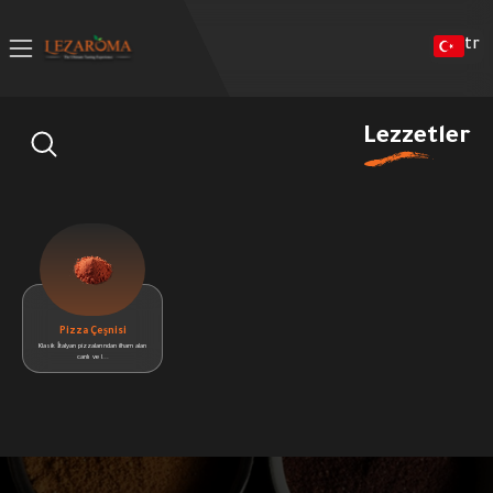
tr
Lezzetler
Pizza Çeşnisi
Klasik İtalyan pizzalarından ilham alan
canlı ve l...