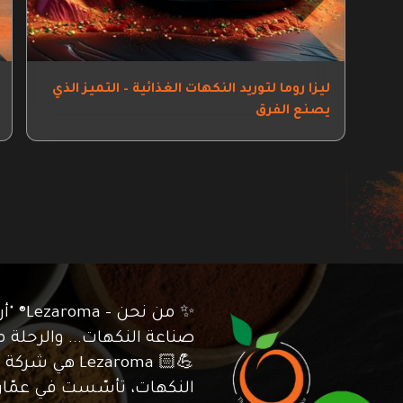
ليزا روما لتوريد النكهات الغذائية – التميز الذي
يصنع الفرق
✨ من نح
💪🏻 Lezaroma 