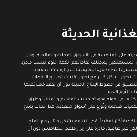
ائية الحديثة
درته على المنافسة في الأسواق المحلية والعالمية. ومن
ى المستهلكين بمختلف ثقافاتهم. نكهة الثوم ليست مجرد
 الشيبس، البطاطس، المقرمشات، والوجبات الخفيفة.
يث تطور بشكل كبير مع تطور تقنيات تصنيع النكهات.
 للتطبيق في خطوط الإنتاج الحديثة دون أن تفقد خصائصها
م الثوم الخام.
بيعي يختلف في قوته وجودته حسب الموسم والمنشأ وطرق
ج بكميات ضخمة وتُوزع على أسواق متعددة. هذا الثبات يمنح
ية أكثر تعقيداً. فهي تتناغم بشكل مثالي مع الملح،
ة ولكن غير طاغية، قادرة على إبراز طعم البطاطس دون أن