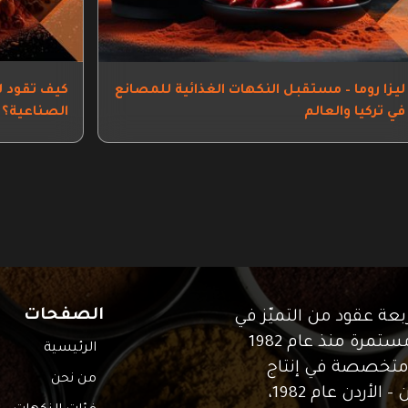
ليزا روما – مستقبل النكهات الغذائية للمصانع
كيف تقود لي
في تركيا والعالم
الصناعية؟
الصفحات
ن – Lezaroma® "أربعة عقود من التميّز في
صناعة النكهات... والرحلة مستمرة منذ عام 1982
الرئيسية
هي شركة متخصصة في إنتاج
من نحن
النكهات، تأسّست في عمّان – الأردن عام 1982،