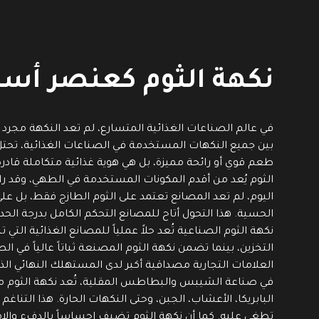
نكهة الثوم كعنصر أسا
في عالم الصناعات الغذائية المتسارع، لم تعد النكهة مجرد 
بين جميع النكهات المستخدمة في الصناعات الغذائية، تحت
طعم قوي أو رائحة مميزة، بل هي هوية غذائية متكاملة قاد
الثوم يُعد من أقدم المكونات المستخدمة في الطهي، وقد ر
اليوم، لم تعد المصانع تعتمد على الثوم الطازج فقط، بل عل
الحسية. هذا التحول أتاح للمصانع التحكم الكامل بدرجة الحد
نكهة الثوم الصناعية تُعد حلاً عملياً للمصانع الغذائية ا
التخزين، بينما تضمن نكهة الثوم المصنعة ثباتاً عالياً في ا
العلامات التجارية مصداقية أكبر لدى المستهلك النهائي ا
في صناعة الشيبس والبطاطس المقلية، تُعد نكهة الثوم من 
البابريكا، الأعشاب، الجبن، وحتى النكهات الحارة. هذا التن
تطغى عليه. كما أن نكهة الثوم تضيف إحساساً بالدفء والا