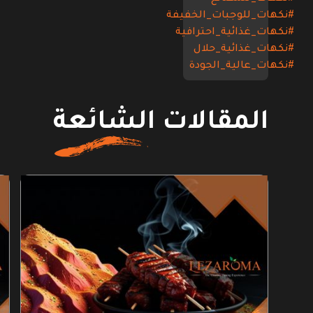
#نكهات_للوجبات_الخفيفة
#نكهات_غذائية_احترافية
#نكهات_غذائية_حلال
#نكهات_عالية_الجودة
المقالات الشائعة