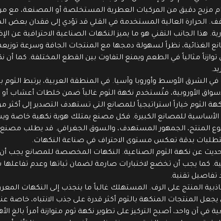
تخدام مزيج دقيق من المركبات العطرية المستخلصة أو المصنعة، مع م
. الحرارة العالية المستخدمة في القلي قد تؤدي إلى فقدان بعض الم
 هذا الجانب التقني هو ما يميز النكهات الصناعية الاحترافية عن الإض
لمصانع الغذائية، نظراً لسهولة دمجها مع المنتجات الجافة وسرعة تو
اً مثالياً في الطعم ويمنع التفاوت بين القطع المختلفة. كما أن نكهة
د.
ي الشرق الأوسط وأوروبا وآسيا. في المنطقة العربية، يرتبط الثوم ب
لأسواق الأوروبية، فتُستخدم نكهة الثوم غالباً ضمن خلطات أعشاب أ
كهة الثوم خياراً استراتيجياً للمصانع التي تستهدف التصدير إلى أكثر 
أساسية للمصانع الكبيرة. فكل مصنع يمتلك هوية نكهية خاصة ويسعى
 نوع المنتج، الجمهور المستهدف، والسوق الجغرافي. قد يطلب مصنع م
ه المتطلبات بدقة تعكس مستوى الاحتراف في صناعة النكهات.
لحديث عن نكهة الثوم الصناعية. النكهات المخصصة للمصانع يجب أن تك
 كما يجب أن تخضع لاختبارات صارمة لضمان ثباتها وعدم تفاعلها سلب
 تفاصيل تقنية.
بية المنتج على الرف. المستهلك غالباً ما ينجذب إلى النكهات المعروفة
سي يجعل المنتجات المنكهة بالثوم أكثر قدرة على جذب الانتباه، خاصة ع
 في آن واحد، أصبح التركيز على تطوير نكهة ثوم متوازنة أمراً بالغ