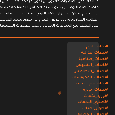
مبالغة، وعن نكهة واضحة دون أن تكون مزعجة. هذا التوازن ا
خاصة نكهة الثوم التي تبدو بسيطة ظاهرياً لكنها معقدة تقني
في الختام، يمكن القول إن نكهة الثوم ليست مجرد إضافة طع
العلامة التجارية، وزيادة فرص النجاح في سوق شديد التناف
على التكيف مع الاتجاهات الجديدة وتلبية تطلعات المستهلك
#نكهة_الثوم
#نكهات_غذائية
#نكهات_صناعية
#نكهات_الشيبس
#نكهات_البطاطس
#نكهات_المقرمشات
#نكهة_ثوم_صناعية
#نكهات_بودرة
#توريد_نكهات
#تصنيع_النكهات
#تطوير_نكهات
#نكهات_للمصانع