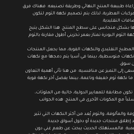
راعاة طبيعة المنتج النهائي وطريقة تصنيعه. فهناك فرق
ركبات العطرية، لذلك يتم تصميم نكهة الثوم لتكون
افات التقليدية.
زيعها بشكل متجانس على سطح المنتج. هذا الشكل يتيح
 الثوم البودرة تمتاز بعمر تخزيني أطول مقارنة بالثوم
المطبخ التقليدي والنكهات القوية، مما يجعل المنتجات
و نكهات متوسطية، بينما في آسيا يتم دمجها مع نكهات
من سوق.
 إلى التميز عن منافسيه. من هنا تأتي أهمية التعاون
ا نكهة ثوم خفيفة وناعمة، بينما يفضل آخر نكهة قوية
ون مطابقة للمعايير الدولية، خالية من الملوثات،
اً مع المكونات الأخرى في المنتج. هذه الجوانب
 والمألوفة، والثوم يُعد من أكثر النكهات التي تثير
ند إطلاق منتجات جديدة أو دخول أسواق جديدة.
 الأهمية. فالمستهلك الحديث يبحث عن طعم غني دون