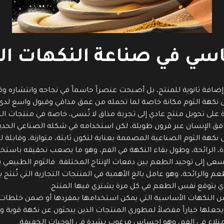
سي في صناعة النكهات الغذ
إضافة ثانوية للمنتج، بل أصبحت عنصراً حاسماً في نجاحه وانتشاره وق
ل نكهة الثوم مكانة خاصة لما تحمله من عمق مذاقي وقبول واسع لد
رة على تحويل منتج عادي إلى تجربة مذاق لا تُنسى، خاصة في منتجات
افق الإنسان عبر قرون طويلة، لكن استخدامه في شكله الصناعي الحد
ى نكهة الثوم الصناعية المصممة بعناية لتكون ثابتة، متوازنة، وقابلة
ة، الرائحة، وطول بقاء النكهة في الفم، وهو ما يصعب تحقيقه باستخدا
لتي تسعى إلى توحيد الطعم بين دفعات الإنتاج المختلفة. فالثوم الط
لطعم والرائحة، وهو عامل بالغ الأهمية في المنتجات التجارية التي تُنت
لذي يتوقع نفس الطعم في كل مرة يشتري فيها المنتج.
النكهات الأساسية التي يمكن استخدامها بمفردها أو ضمن خلطات نكه
اغم يجعلها خياراً مفضلاً لمطوري المنتجات الذين يبحثون عن نكهة قوي
متلاء في الفم، وهو إحساس مرغوب بشدة في الوجبات الخفيفة.