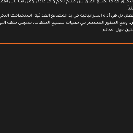
لدقيق هو ما يصنع الفرق بين منتج ناجح وآخر عادي. ومن هنا تأتي أهم
اً.
م، بل هي أداة استراتيجية في يد المصانع الغذائية. استخدامها الذك
س. ومع التطور المستمر في تقنيات تصنيع النكهات، ستبقى نكهة الثو
ين حول العالم.