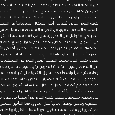
من الناحية التقنية، يتم تطوير نكهة الثوم الصناعية باس
كبير بين نكهة ثوم مخصصة لمنتج مقلي وآخر مخبوز أو مجفف
مقاومة للحرارة وتحافظ على خصائصها بعد المعالجة الحرارية.
نكهة الثوم البودرة تُعد من أكثر الأشكال استخداماً في ا
للمصانع التحكم الدقيق في الجرعة المستخدمة، مما يضمن توازن
الطبيعي، ما يقلل من الهدر ويُحسن من كفاءة سلسلة التوري
في الأسواق العالمية، تحظى نكهة الثوم بقبول واسع، خاصة ف
المنكهة بالثوم قريبة من ذوق المستهلك المحلي. أما في ا
الصويا أو التوابل الحارة. هذا التنوع في الاستخدامات يجعل ن
تطوير نكهة الثوم حسب الطلب أصبح اليوم من المتطلبات ال
بين المصنع ومورّد النكهات لتطوير تركيبة ثوم تتناسب مع
وحادة تترك أثراً واضحاً بعد التذوق. القدرة على تلبية هذ
الجودة والسلامة الغذائية عنصران لا يمكن تجاهلهما عند ا
ومتوافقة مع أنظمة الحلال في حال استهداف أسواق إسلامية.
التنظيمية تُعد جزءاً أساسياً من قيمة النكهة، وليست مجرد
من منظور تسويقي، تلعب نكهة الثوم دوراً مهماً في تعزيز جاذ
الشهية وتخلق توقعاً إيجابياً قبل التذوق. هذا التأثير النف
مع تطور توجهات المستهلكين نحو النكهات القوية والطبيعية