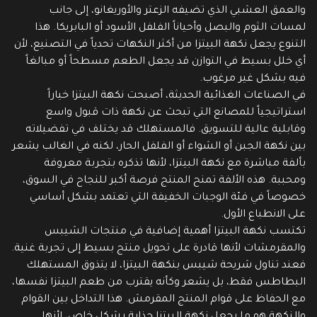
والعمق العشبي الذي تضيفه الزعتر والأوريغانو، إلى جانب
لمسات الثوم والبصل وأحياناً الفلفل الأسود أو البابريكا. هذا
التنوع يجعل نكهة البيتزا من أكثر النكهات تحدياً في التصنيع، لأن
أي خلل بسيط في التوازن قد يجعل الطعم مسطحاً أو مبالغاً
فيه بشكل غير مرغوب.
في الصناعات الغذائية الحديثة، أصبحت نكهة البيتزا خياراً
استراتيجياً للمصانع التي تبحث عن نكهة ذات قبول واسع
وقابلية عالية للتسويق. فالمستهلك قد يختلف في تفضيلاته
بين نكهة الجبن أو الشواء أو الفلفل الحار، لكنه في الغالب يشعر
بألفة مباشرة مع نكهة البيتزا، لأنها تذكره بتجربة معروفة
ومحببة. هذه الألفة تمنح المنتج فرصة أكبر للنجاح في السوق،
خصوصاً في فئة الوجبات الخفيفة التي تعتمد بشكل أساسي
على الانطباع الأول.
تكتسب نكهة البيتزا أهمية إضافية في منتجات الشيبس
والمقرمشات لأنها قادرة على تحويل منتج بسيط إلى تجربة غنية.
فعند تناول شريحة شيبس بنكهة البيتزا، لا يتذوق المستهلك
البطاطس فقط، بل يشعر وكأنه يقترب من طعم البيتزا نفسها،
مع الحفاظ على قوام المنتج المقرمش. هذا التداخل بين القوام