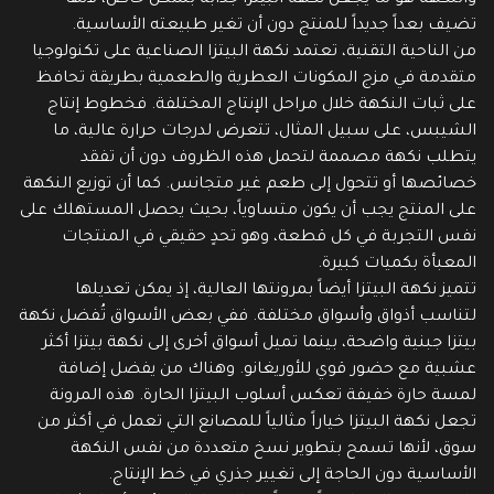
والنكهة هو ما يجعل نكهة البيتزا جذابة بشكل خاص، لأنها
تضيف بعداً جديداً للمنتج دون أن تغير طبيعته الأساسية.
من الناحية التقنية، تعتمد نكهة البيتزا الصناعية على تكنولوجيا
متقدمة في مزج المكونات العطرية والطعمية بطريقة تحافظ
على ثبات النكهة خلال مراحل الإنتاج المختلفة. فخطوط إنتاج
الشيبس، على سبيل المثال، تتعرض لدرجات حرارة عالية، ما
يتطلب نكهة مصممة لتحمل هذه الظروف دون أن تفقد
خصائصها أو تتحول إلى طعم غير متجانس. كما أن توزيع النكهة
على المنتج يجب أن يكون متساوياً، بحيث يحصل المستهلك على
نفس التجربة في كل قطعة، وهو تحدٍ حقيقي في المنتجات
المعبأة بكميات كبيرة.
تتميز نكهة البيتزا أيضاً بمرونتها العالية، إذ يمكن تعديلها
لتناسب أذواق وأسواق مختلفة. ففي بعض الأسواق تُفضل نكهة
بيتزا جبنية واضحة، بينما تميل أسواق أخرى إلى نكهة بيتزا أكثر
عشبية مع حضور قوي للأوريغانو. وهناك من يفضل إضافة
لمسة حارة خفيفة تعكس أسلوب البيتزا الحارة. هذه المرونة
تجعل نكهة البيتزا خياراً مثالياً للمصانع التي تعمل في أكثر من
سوق، لأنها تسمح بتطوير نسخ متعددة من نفس النكهة
الأساسية دون الحاجة إلى تغيير جذري في خط الإنتاج.