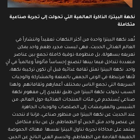
نكهة البيتزا: الذاكرة العالمية التي تحولت إلى تجربة صناعية
متكاملة
تُعد نكهة البيتزا واحدة من أكثر النكهات تعقيداً وانتشاراً في
العالم الغذائي الحديث، فهي ليست مجرد طعم واحد يمكن
تعريفه بسهولة، بل منظومة ذوقية كاملة تجمع بين عناصر
متعددة تتداخل فيما بينها لتصنع إحساساً مألوفاً وعالمياً في آنٍ
واحد. نكهة البيتزا تمثل ثقافة غذائية قبل أن تكون تركيبة نكهة،
لأنها مرتبطة في الوعي الجمعي بالمتعة والمشاركة والوجبات
السريعة التي تجمع الناس بمختلف أعمارهم وثقافاتهم. ولهذا
السبب تحولت نكهة البيتزا من طبق تقليدي إلى مفهوم نكهة
صناعي يُستخدم في مئات المنتجات الغذائية حول العالم، من
الشيبس والمقرمشات إلى الصلصات والوجبات الجاهزة.
عند الحديث عن نكهة البيتزا من منظور صناعي، فإننا لا نتحدث
عن عنصر واحد مثل الجبن أو الطماطم، بل عن بناء متكامل
يعتمد على محاكاة تجربة تناول البيتزا نفسها. فهناك الحموضة
الخفيفة القادمة من الطماطم، والدسم الغني الناتج عن الجبن،