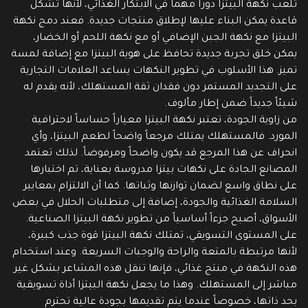
تلعب نكهة البيتزا دوراً مهماً في الابتكار الغذائي، لأنها تشكل
قاعدة يمكن البناء عليها لإطلاق منتجات جديدة. فعند دمج نكهة
البيتزا مع نكهة الجبن الإضافي أو مع نكهة اللحم أو الخضار،
يمكن خلق تجربة جديدة تحافظ على هوية البيتزا مع إضافة لمسة
تميز. هذا الأسلوب في تطوير النكهات يساعد العلامات التجارية
على التجديد المستمر دون فقدان ثقة المستهلك، لأنه يقدم له
شيئاً جديداً ضمن إطار مألوف.
من زاوية الجودة، تعتبر نكهة البيتزا معياراً حساساً لاحترافية
المورد. فالمستهلك يمتلك مرجعاً واضحاً لطعم البيتزا، وأي
انحراف عن هذا المرجع قد يكون واضحاً ومرفوضاً. لذلك تعتمد
المصانع الجادة على نكهات بيتزا مدروسة بعناية، تم اختبارها
على نطاق واسع لضمان توازنها وثباتها. كما أن الالتزام بمعايير
السلامة الغذائية والجودة، إضافة إلى متطلبات الحلال في بعض
الأسواق، أصبح جزءاً أساسياً من تطوير نكهة البيتزا الصناعية.
على المستوى التسويقي، تمتلك نكهة البيتزا قوة جذب كبيرة،
لأنها مرتبطة بالمتعة والراحة والوجبات السريعة. وعند استخدام
هذه النكهة في منتج غذائي، فإنها تنقل هذه المشاعر بشكل غير
مباشر إلى المستهلك. وهذا ما يجعل نكهة البيتزا أداة تسويقية
بحد ذاتها، خصوصاً عندما يتم تقديمها بجودة عالية تحترم