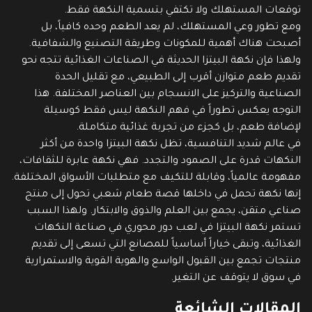
توقعات المستهلك ولا تكتفي بتسمية النكهة فقط.
ومع تطور وعي المستهلك، لم يعد الطعم وحده كافياً، بل
أصبحت هناك أهمية للمكونات وطريقة التصنيع والشفافية.
ولهذا فإن نكهة البيتزا الحديثة في الصناعات الغذائية تتجه نحو
تقديم طعم متوازن أقرب إلى الطبيعي، مع تقليل الحدة
الصناعية والتركيز على الانسجام بين العناصر المختلفة. هذا
التوجه يعكس تطوراً في فهم النكهة ليس فقط كوسيلة
لإضافة طعم، بل كجزء من تجربة غذائية متكاملة.
في عالم شديد التنافسية، تظل نكهة البيتزا واحدة من أكثر
النكهات قدرة على الصمود والتجدد. فهي نكهة عابرة للثقافات،
مفهومة عالمياً، وقابلة للتكيف مع متطلبات الأسواق المختلفة.
إنها نكهة تحمل في داخلها قصة طعام شعبي تحول إلى منتج
صناعي متقن، يجمع بين العلم والذوق والابتكار. ولهذا السبب
تستمر نكهة البيتزا في لعب دور محوري في صناعة النكهات
الغذائية، وتبقى خياراً أساسياً للمصانع التي تسعى إلى تقديم
منتجات تجمع بين القبول الواسع والهوية القوية والاستمرارية
في سوق لا يتوقف عن التغير.
المقالات الشائعة